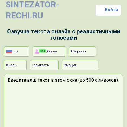
SINTEZATOR-
Войти
RECHI.RU
Озвучка текста онлайн с реалистичными
голосами
ru
Алена
Скорость
Высота
Громкость
Эмоции