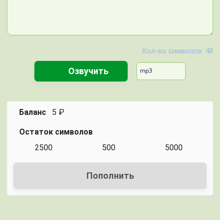
Кол-во символов:
48
Озвучить
mp3
Баланс
5
₽
Остаток символов
2500
500
5000
Пополнить